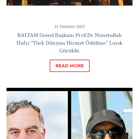
31 Temmuz 2023
BALTAM Genel Başkanı Prof.Dr.Nimetullah
Hafız “Türk Dünyası Hizmet Ödülüne” Layık
Görüldü.
READ MORE
Prof.Dr.
Nimetullah
Hafız
Ve
Zeynel
Beksaç,
Türk