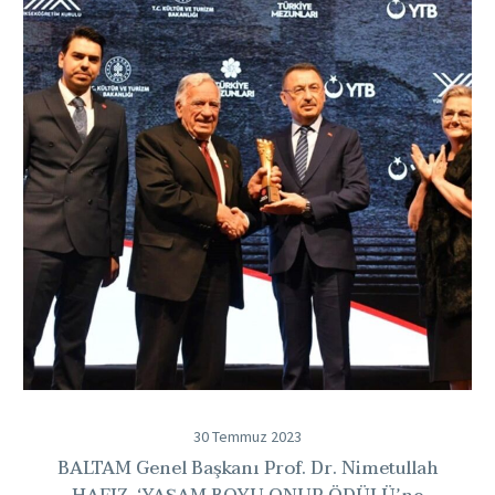
Başkanı
Prof.
Dr.
Nimetullah
HAFIZ,
‘YAŞAM
BOYU
ONUR
ÖDÜLÜ’ne
Layık
Görüldü
30 Temmuz 2023
BALTAM Genel Başkanı Prof. Dr. Nimetullah