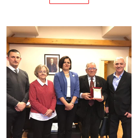
BALTAM
Genel
Başkanı
Prof.Dr.Nimetullah
Hafız
“Türk
Dünyası
Hizmet
Ödülüne”
Layık
Görüldü.