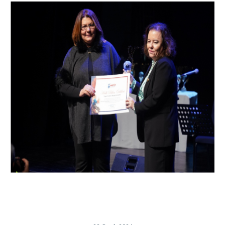
BAL-
TAM
Onursal
Başkanı
Prof.
Dr.
Nimetullah
HAFIZ’a
HALK
BİLİMİ
HİZMET
ÖDÜLÜ
Verildi