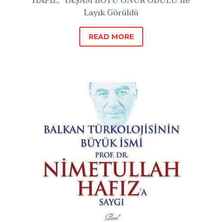
HAFIZ, ‘YAŞAM BOYU ONUR ÖDÜLÜ’ne
Layık Görüldü
READ MORE
“Yaşayan
Dede
Korkut”
Ödülü
Nimetullah
Hafız’a
Verildi