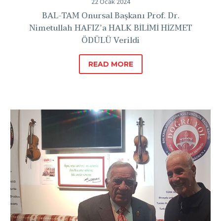
22 Ocak 2024
BAL-TAM Onursal Başkanı Prof. Dr.
Nimetullah HAFIZ’a HALK BİLİMİ HİZMET
ÖDÜLÜ Verildi
READ MORE
Prof.
Dr.
Nimetullah
Hafız,
KIBATEK
Ödülü’ne
Layık
Görüldü