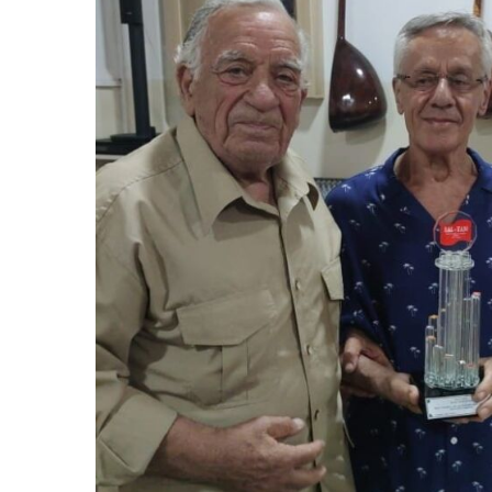
Ressam
Fevzi
Tüfekçi’ye
Verildi