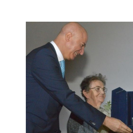
BAL-
TAM
Ödülü
Kosova
–
Prizrenliler
Kültür
ve
Yardımlaşma
Derneği
Eski
Başkanı
Gülen
Aksu
Türker’e