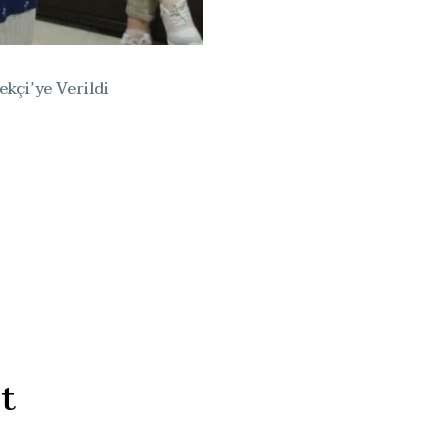
kçi’ye Verildi
t