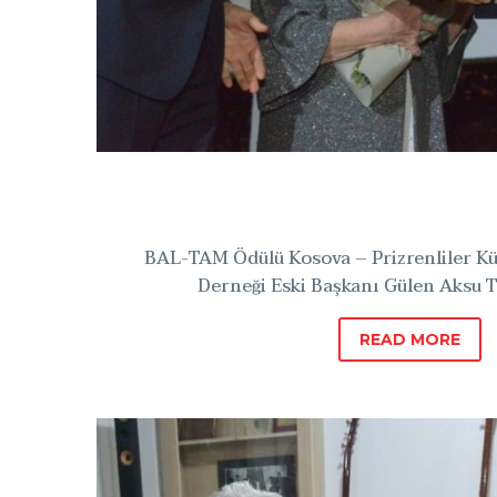
Verildi
BAL-TAM Ödülü Kosova – Prizrenliler K
Derneği Eski Başkanı Gülen Aksu T
READ MORE
BAL-
TAM
Ödülü