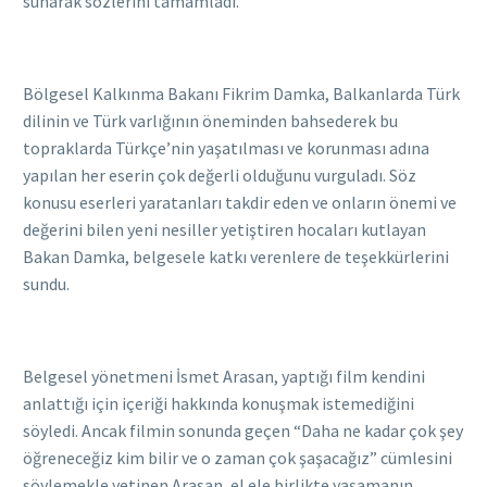
sunarak sözlerini tamamladı.
Bölgesel Kalkınma Bakanı Fikrim Damka, Balkanlarda Türk
dilinin ve Türk varlığının öneminden bahsederek bu
topraklarda Türkçe’nin yaşatılması ve korunması adına
yapılan her eserin çok değerli olduğunu vurguladı. Söz
konusu eserleri yaratanları takdir eden ve onların önemi ve
değerini bilen yeni nesiller yetiştiren hocaları kutlayan
Bakan Damka, belgesele katkı verenlere de teşekkürlerini
sundu.
Belgesel yönetmeni İsmet Arasan, yaptığı film kendini
anlattığı için içeriği hakkında konuşmak istemediğini
söyledi. Ancak filmin sonunda geçen “Daha ne kadar çok şey
öğreneceğiz kim bilir ve o zaman çok şaşacağız” cümlesini
söylemekle yetinen Arasan, el ele birlikte yaşamanın